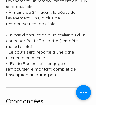
l'événement, un rembourserment de 50%
sera possible
- À moins de 24h avant le début de
l’événement, il n’y a plus de
remboursement possible
•En cas d’annulation d’un atelier ou d’un
cours par Petite Poulpette (tempête,
maladie, etc)
- Le cours sera reporté à une date
ultérieure ou annulé
- "Petite Poulpette" s’engage à
rembourser le montant complet de
l’inscription au participant.
Coordonnées
Rue de l'Abattoir 26, 5060
Sambreville, Belgium
+32493454085
info@alison-as.com