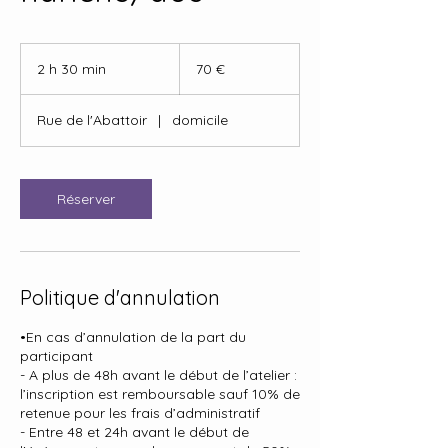
70
euros
2 h 30 min
2
70 €
h
3
Rue de l'Abattoir
|
domicile
0
m
i
n
Réserver
Politique d'annulation
•En cas d’annulation de la part du
participant
- A plus de 48h avant le début de l’atelier :
l’inscription est remboursable sauf 10% de
retenue pour les frais d’administratif
- Entre 48 et 24h avant le début de